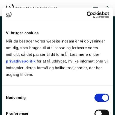
Vi bruger cookies
Når du besøger vores website indsamler vi oplysninger
om dig, som bruges til at tilpasse og forbedre vores
indhold, så det passer til dit formål. Læs mere under
Rugårdsvej 286
privatlivspolitik
for at få uddybet, hvilke informationer vi
5210 Odense NV
indsamler, deres formål og hvilke tredjeparter, der har
adgang til dem.
Tlf.
65 45 25 00
kurser@tietgen.dk
Samtykkevalg
Nødvendig
KURSER
Præferencer