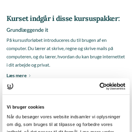
Kurset indgår i disse kursuspakker:
Grundlæggende it
På kursusforløbet introduceres du til brugen af en
computer. Du lærer at skrive, regne og skrive mails på
computeren, og du lærer, hvordan du kan bruge internettet
i dit arbejde og privat.
Læs mere
Administrationspakken 360°
Styrk dine kompetencer med Administrationspakken 360°
Vi bruger cookies
- et målrettet og praksisnært kursusforløb, der klæder dig
Når du besøger vores website indsamler vi oplysninger
på til at varetage administrative opgaver med it-værktøjer,
om dig, som bruges til at tilpasse og forbedre vores
digitalt overblik og forståelse for nutidens krav til
indhold, så det passer til dit formål. Læs mere under