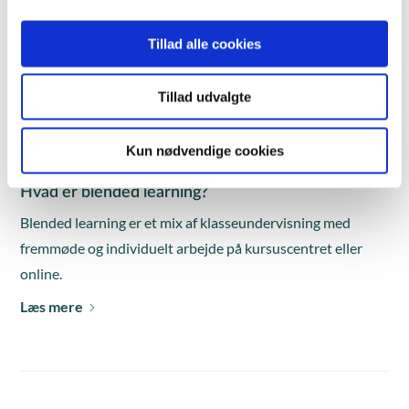
På vores onlinekurser arbejder du selvstændigt med
opgaver, videoer, quizzer og læser teori om kursets emne
Tillad alle cookies
på vores online læringsplatform. Onlineundervisningen
foregår mandag til fredag i tidsrummet kl. 8.00-15.30.
Tillad udvalgte
Tilmelding skal ske senest to hverdage før kursusstart.
Læs mere
Kun nødvendige cookies
Hvad er blended learning?
Blended learning er et mix af klasseundervisning med
fremmøde og individuelt arbejde på kursuscentret eller
online.
Læs mere