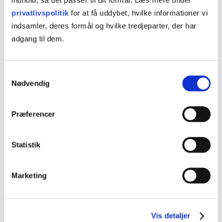
effektivitet, teknologi og bæredygtighed.
privatlivspolitik
for at få uddybet, hvilke informationer vi
Læs mere
indsamler, deres formål og hvilke tredjeparter, der har
adgang til dem.
Samtykkevalg
Nødvendig
Hvad er Åbent værksted?
Kurser i Åbent værksted er selvstudie, hvor du arbejder
Præferencer
selv med kursets materiale på vores kursuscenter i det
nordvestlige Odense. Åbent værksted foregår mandag til
Statistik
torsdag i tidsrummet kl. 8.00-15.30. Tilmelding skal ske
senest to hverdage før kursusstart.
Marketing
Læs mere
Hvad er onlineundervisning?
Vis detaljer